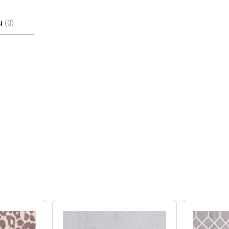
ы
(0)