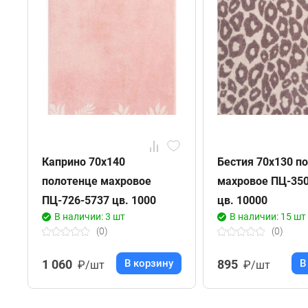
Каприно 70х140
Бестия 70х130 п
полотенце махровое
махровое ПЦ-350
ПЦ-726-5737 цв. 1000
цв. 10000
В наличии: 3 шт
В наличии: 15 шт
(0)
(0)
1 060
В корзину
895
В
₽/шт
₽/шт