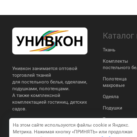
Каталог
Ткань
Комплекты
постельного бе
Унивкон занимается оптовой
торговлей тканей
Полотенца
для постельного белья, одеялами,
махровые
подушками, полотенцами.
А также комплексной
Одеяла
комплектацией гостиниц, детских
Подушки
садов.
Трикотаж
На этом сайте используются файлы cookie и Яндекс.
простыни,
Метрика. Нажимая кнопку «ПРИНЯТЬ» или продолжая
наволочки,