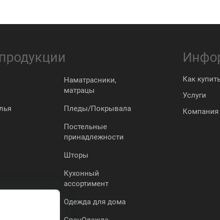
 продукции
Инфо
Как купит
Наматрасники,
матрацы
Услуги
лья
Пледы/Покрывала
Компания
Постельные
принадлежности
Шторы
Кухонный
ассортимент
Одежда для дома
СпецОдежда