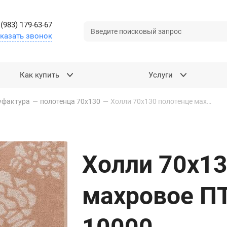
 (983) 179-63-67
казать звонок
Как купить
Услуги
уфактура
—
полотенца 70х130
—
Холли 70х130 полотенце махровое ПТ-35-05580 цв. 10000
Холли 70х13
махровое ПТ