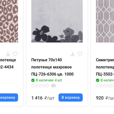
олотенце
Петунья 70х140
Симетрия
2-4434
полотенце махровое
полотен
ПЦ-726-6306 цв. 1000
ПЦ-3502-
В наличии: 4 шт
В налич
(0)
 корзину
1 416
В корзину
920
₽/шт
₽/ш