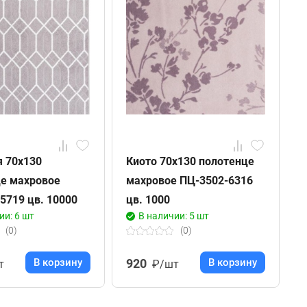
 70х130
Киото 70х130 полотенце
П
це махровое
махровое ПЦ-3502-6316
п
5719 цв. 10000
цв. 1000
3
ии: 6 шт
В наличии: 5 шт
(0)
(0)
В корзину
920
В корзину
т
₽/шт