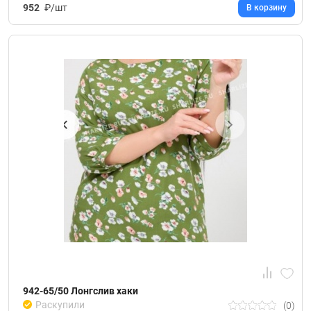
952
₽/шт
В корзину
942-65/50 Лонгслив хаки
Раскупили
(0)