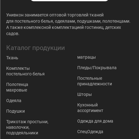
Унивкон занимается оптовой торговлей тканей
для постельного белья, одеялами, подушками, полотенцами.
А также комплексной комплектацией гостиниц, детских
садов.
Каталог продукции
матрацы
Ткань
Пледы/Покрывала
Комплекты
постельного белья
Постельные
принадлежности
Полотенца
махровые
Шторы
Одеяла
Кухонный
ассортимент
Подушки
Одежда для дома
Трикотаж простыни,
наволочки,
СпецОдежда
пододеяльники