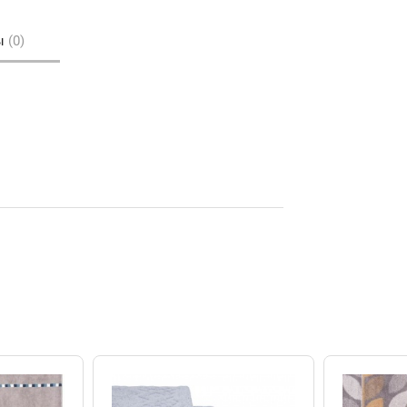
ы
(0)