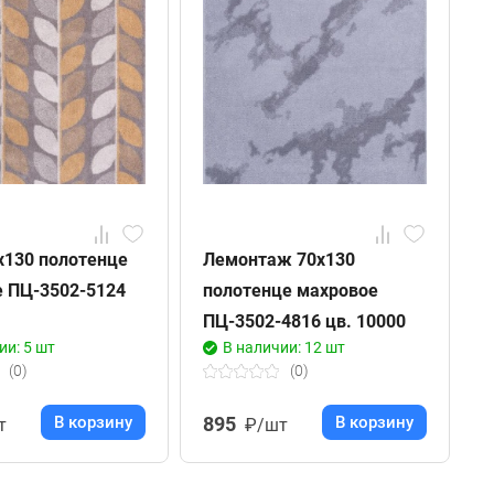
х130 полотенце
Лемонтаж 70х130
Т
 ПЦ-3502-5124
полотенце махровое
м
ПЦ-3502-4816 цв. 10000
ц
ии: 5 шт
В наличии: 12 шт
(0)
(0)
В корзину
895
В корзину
т
₽/шт