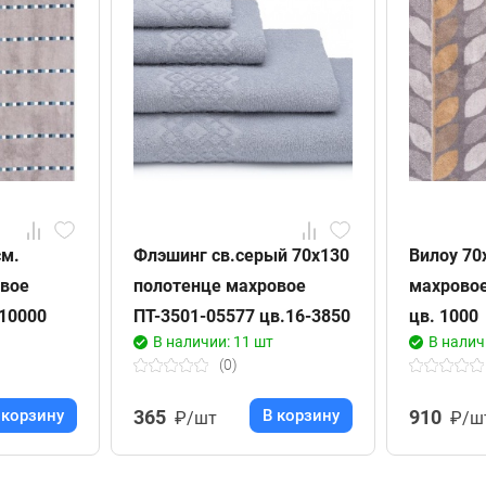
см.
Флэшинг св.серый 70х130
Вилоу 70
овое
полотенце махровое
махровое
 10000
ПТ-3501-05577 цв.16-3850
цв. 1000
В наличии: 11 шт
В налич
(0)
 корзину
365
В корзину
910
₽/шт
₽/ш