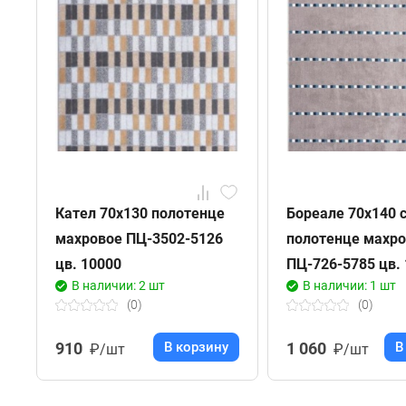
Кател 70х130 полотенце
Бореале 70х140 
махровое ПЦ-3502-5126
полотенце махр
цв. 10000
ПЦ-726-5785 цв.
В наличии: 2 шт
В наличии: 1 шт
(0)
(0)
910
В корзину
1 060
В
₽/шт
₽/шт