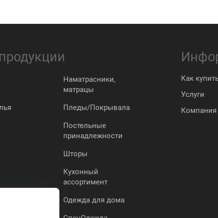
 продукции
Инфо
Как купит
Наматрасники,
матрацы
Услуги
лья
Пледы/Покрывала
Компания
Постельные
принадлежности
Шторы
Кухонный
ассортимент
Одежда для дома
СпецОдежда