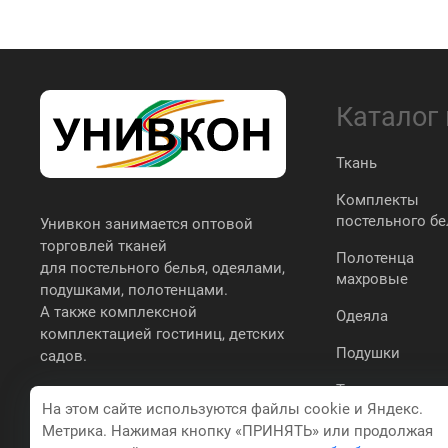
Каталог
Ткань
Комплекты
постельного бе
Унивкон занимается оптовой
торговлей тканей
Полотенца
для постельного белья, одеялами,
махровые
подушками, полотенцами.
А также комплексной
Одеяла
комплектацией гостиниц, детских
Подушки
садов.
Трикотаж
На этом сайте используются файлы cookie и Яндекс.
простыни,
Метрика. Нажимая кнопку «ПРИНЯТЬ» или продолжая
наволочки,