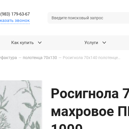
 (983) 179-63-67
казать звонок
Как купить
Услуги
уфактура
—
полотенца 70х130
—
Росигнола 70х140 полотенце махровое ПЦ-734-6334 цв. 1000
Росигнола 
махровое П