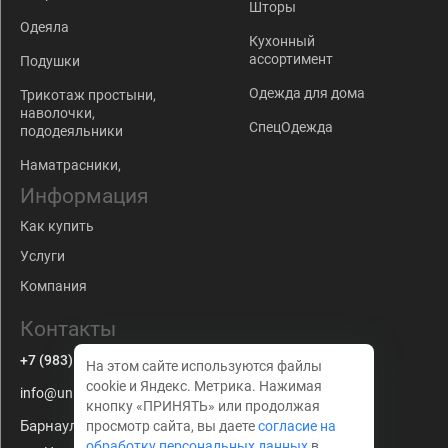
Шторы
Одеяла
Кухонный
ассортимент
Подушки
Одежда для дома
Трикотаж простыни,
наволочки,
СпецОдежда
пододеяльники
Наматрасники,
Информация
Как купить
Услуги
Компания
Контакты
+7 (983) 179-63-67
На этом сайте используются файлы
cookie и Яндекс. Метрика. Нажимая
info@univkon22.ru
кнопку «ПРИНЯТЬ» или продолжая
Барнаул
просмотр сайта, вы даете
согласие на
обработку персональных данных
в