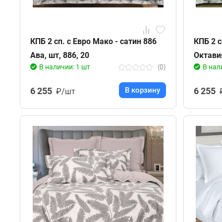
КПБ 2 сп. с Евро Мако - сатин 886
КПБ 2 с
Ава, шт, 886, 20
Октавия
В наличии: 1 шт
(0)
В нал
6 255
В корзину
6 255
₽/шт