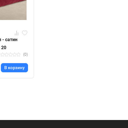
п - сатин
 20
(0)
В корзину