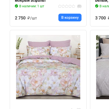
мокрый асфальт
Белый, 
В наличии: 1 шт
(0)
В нал
2 750
В корзину
3 700
₽/шт