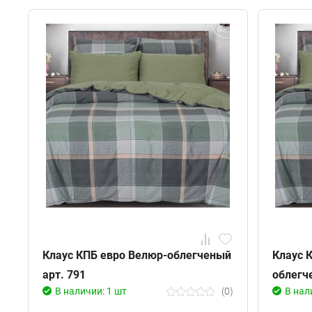
Клаус КПБ евро Велюр-облегченый
Клаус 
арт. 791
облегч
В наличии: 1 шт
(0)
В нал