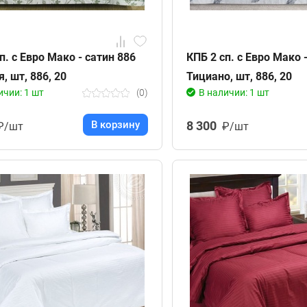
п. с Евро Мако - сатин 886
КПБ 2 сп. с Евро Мако 
, шт, 886, 20
Тициано, шт, 886, 20
ичии: 1 шт
(0)
В наличии: 1 шт
В корзину
8 300
₽/шт
₽/шт