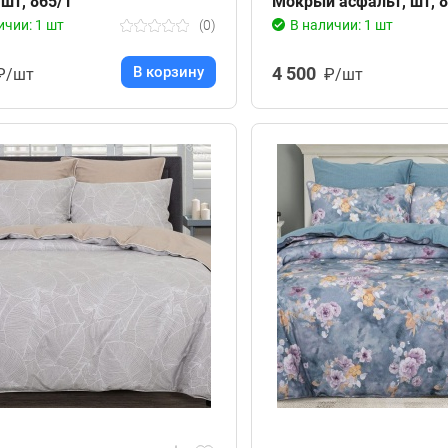
шт, 865/1
Мокрый асфальт, шт, 8
ичии: 1 шт
(0)
В наличии: 1 шт
В корзину
4 500
₽/шт
₽/шт