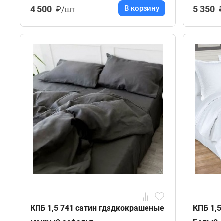
4 500
В корзину
5 350
₽/шт
КПБ 1,5 741 сатин гдадкокрашеные
КПБ 1,5