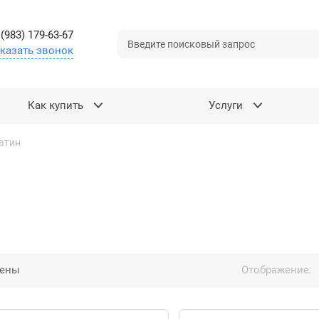
 (983) 179-63-67
казать звонок
Как купить
Услуги
атин
цены
Отображение: