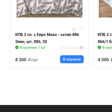
КПБ 2 сп. с Евро Мако - сатин 886
КПБ 2 с
Элио, шт, 886, 20
866/1 
В наличии: 1 шт
(0)
В нал
8 300
В корзину
4 500
₽/шт