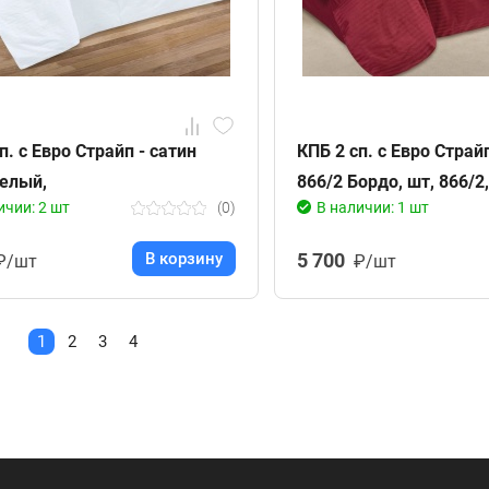
п. с Евро Страйп - сатин
КПБ 2 сп. с Евро Страй
Белый,
866/2 Бордо, шт, 866/2,
ичии: 2 шт
(0)
В наличии: 1 шт
В корзину
5 700
₽/шт
₽/шт
1
2
3
4