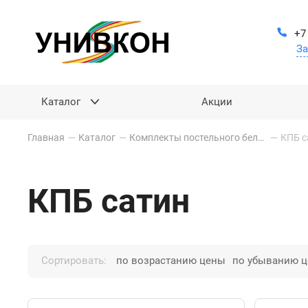
+7
За
Каталог
Акции
Главная
—
Каталог
—
Комплекты постельного белья
—
КПБ с
КПБ сатин
Сортировать:
по возрастанию цены
по убыванию 