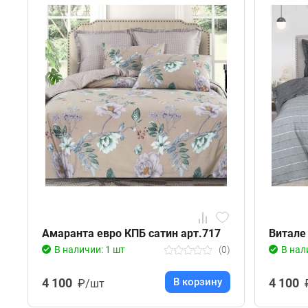
Амаранта евро КПБ сатин арт.717
Витале
В наличии: 1 шт
(0)
В нал
4 100
В корзину
4 100
₽/шт