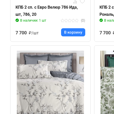
КПБ 2 сп. с Евро Велюр 786 Ида,
КПБ 2 с
шт, 786, 20
Рональд
В наличии: 1 шт
(0)
В нал
7 700
В корзину
7 700
₽/шт