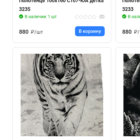
Полотенце 100х160 С107-ЮА детка
Полоте
3235
3233
В наличии: 1 шт
(0)
В нал
880
В корзину
880
₽/шт
₽