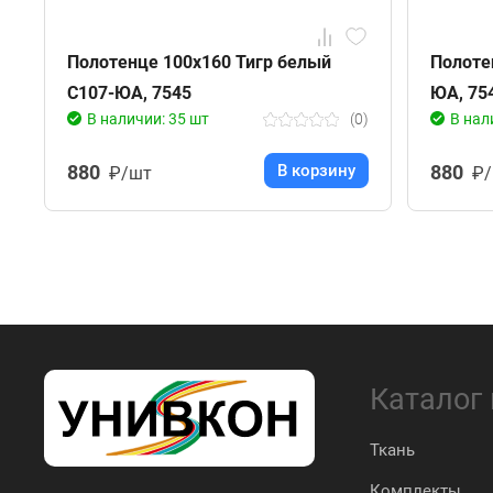
Полотенце 100х160 Тигр белый
Полоте
С107-ЮА, 7545
ЮА, 75
В наличии: 35 шт
(0)
В нал
880
В корзину
880
₽/шт
₽
Каталог
Ткань
Комплекты