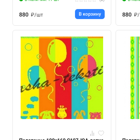
880
В корзину
880
₽/шт
₽