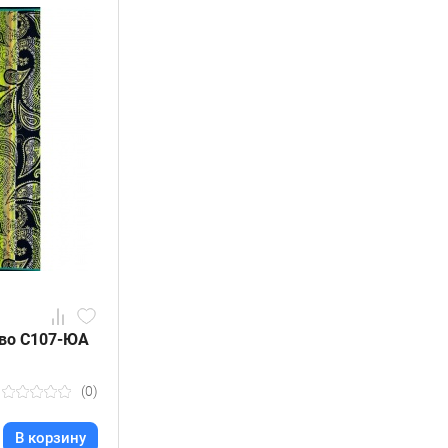
иво С107-ЮА
(0)
В корзину