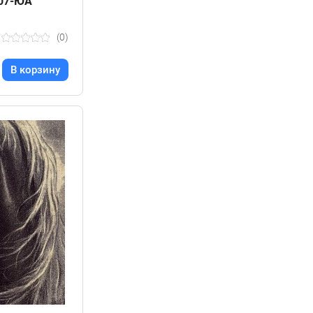
107-ЮА
(0)
В корзину