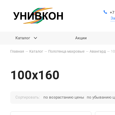
+7
За
Каталог
Акции
Главная
—
Каталог
—
Полотенца махровые
—
Авангард
—
10
100х160
Сортировать:
по возрастанию цены
по убыванию 