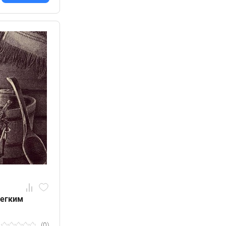
легким
(0)