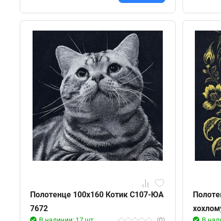
Полотенце 100х160 Котик С107-ЮА
Полоте
7672
хохлом
В наличии: 17 шт
(0)
В нал