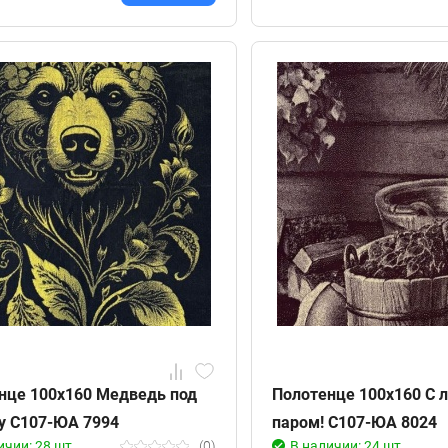
нце 100х160 Медведь под
Полотенце 100х160 С 
у С107-ЮА 7994
паром! С107-ЮА 8024
ичии: 28 шт
(0)
В наличии: 24 шт