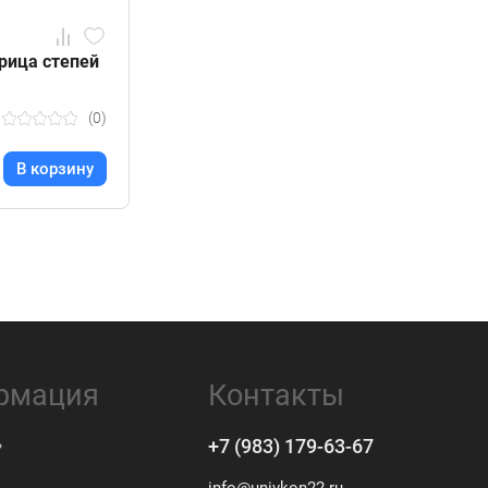
рица степей
(0)
В корзину
рмация
Контакты
ь
+7 (983) 179-63-67