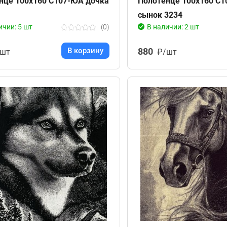
нце 100х160 С107-ЮА дочка
Полотенце 100х160 С
сынок 3234
ичии: 5 шт
(0)
В наличии: 2 шт
В корзину
880
/шт
₽/шт