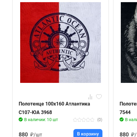
Полотенце 100х160 Атлантика
Полоте
С107-ЮА 3968
7544
В наличии: 10 шт
(0)
В нал
880
В корзину
880
₽/шт
₽