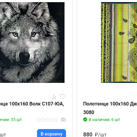
нце 100х160 Волк С107-ЮА,
Полотенце 100х160 Д
3080
ичии: 35 шт
(0)
В наличии: 6 шт
В корзину
880
/шт
₽/шт