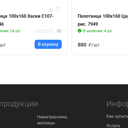
нце 100х160 Хаски С107-
Полотенце 100х160 Ца
46
рис. 7949
ичии: 24 шт
(0)
В наличии: 4 шт
В корзину
880
/шт
₽/шт
 продукции
Инфо
Как купит
Наматрасники,
матрацы
Услуги