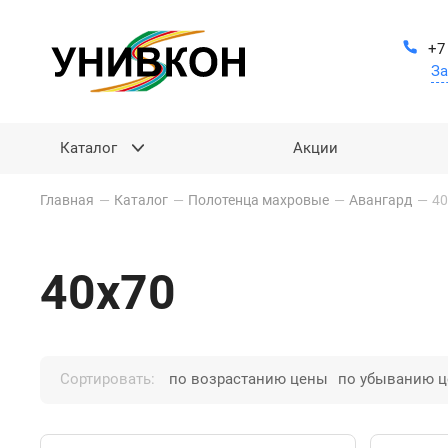
+7
За
Каталог
Акции
Главная
—
Каталог
—
Полотенца махровые
—
Авангард
—
40
40х70
Сортировать:
по возрастанию цены
по убыванию 