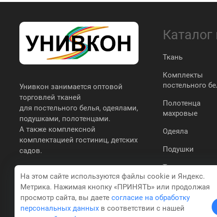
Каталог
Ткань
Комплекты
постельного бе
Унивкон занимается оптовой
торговлей тканей
Полотенца
для постельного белья, одеялами,
махровые
подушками, полотенцами.
А также комплексной
Одеяла
комплектацией гостиниц, детских
Подушки
садов.
Трикотаж
На этом сайте используются файлы cookie и Яндекс.
простыни,
Метрика. Нажимая кнопку «ПРИНЯТЬ» или продолжая
наволочки,
пододеяльники
просмотр сайта, вы даете
согласие на обработку
персональных данных
в соответствии с нашей