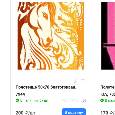
Полотенце 50х70 Златогривая,
Полоте
7944
ЮА, 78
В наличии: 57 шт
(0)
В нал
200
В корзину
170
₽/шт
₽