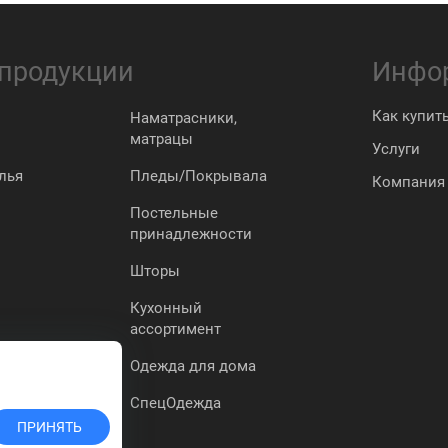
 продукции
Инфо
Как купит
Наматрасники,
матрацы
Услуги
лья
Пледы/Покрывала
Компания
Постельные
принадлежности
Шторы
Кухонный
ассортимент
Одежда для дома
СпецОдежда
ПРИНЯТЬ