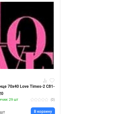
нце 70х40 Love Times-2 С81-
20
ичии: 29 шт
(0)
В корзину
/шт