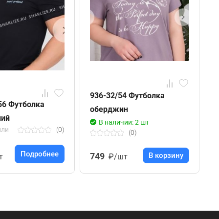
936-32/54 Футболка
56 Футболка
9
оберджин
ний
В наличии: 2 шт
или
(0)
(0)
Подробнее
749
В корзину
т
₽/шт