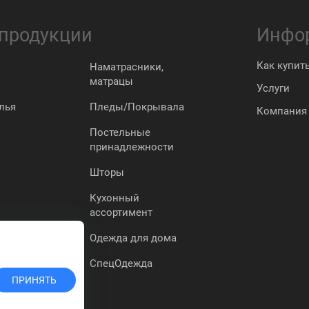
 продукции
Инфо
Как купит
Наматрасники,
матрацы
Услуги
лья
Пледы/Покрывала
Компания
Постельные
принадлежности
Шторы
Кухонный
ассортимент
Одежда для дома
СпецОдежда
ПРИНЯТЬ