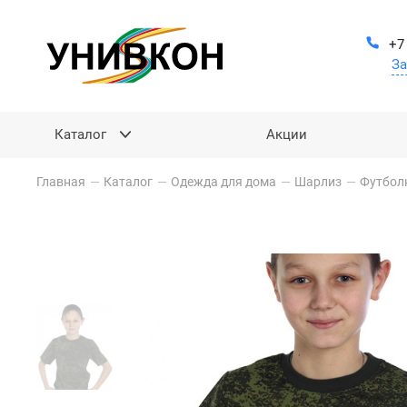
+7
За
Каталог
Акции
Главная
—
Каталог
—
Одежда для дома
—
Шарлиз
—
Футбол