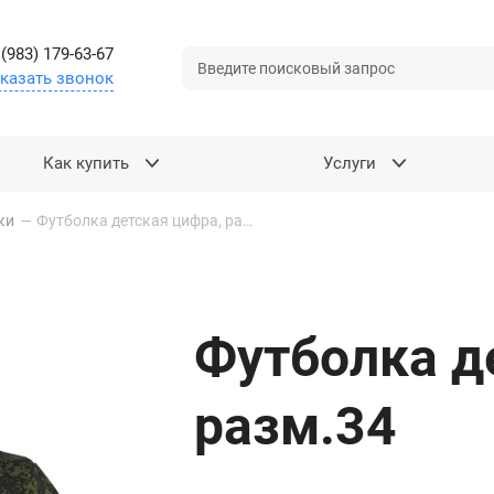
 (983) 179-63-67
казать звонок
Как купить
Услуги
ки
—
Футболка детская цифра, разм.34
Футболка д
разм.34