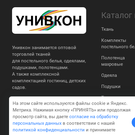
Каталог
Ткань
Комплекты
постельного бе
Унивкон занимается оптовой
торговлей тканей
Полотенца
для постельного белья, одеялами,
махровые
подушками, полотенцами.
А также комплексной
Одеяла
комплектацией гостиниц, детских
Подушки
садов.
Трикотаж
На этом сайте используются файлы cookie и Яндекс.
простыни,
Метрика. Нажимая кнопку «ПРИНЯТЬ» или продолжая
наволочки,
пододеяльники
просмотр сайта, вы даете
согласие на обработку
персональных данных
в соответствии с нашей
политикой конфиденциальности
и принимаете