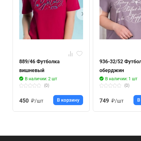
889/46 Футболка
936-32/52 Футбо
вишневый
оберджин
В наличии: 2 шт
В наличии: 1 шт
(0)
(0)
450
В корзину
749
В
₽/шт
₽/шт