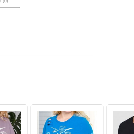
ы
(0)