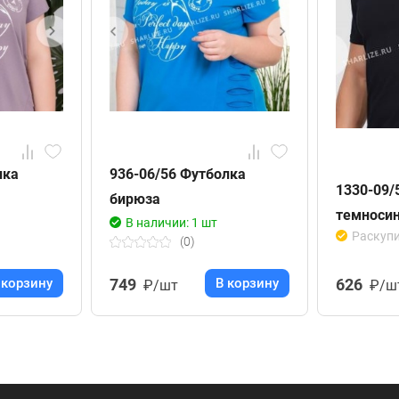
лка
936-06/56 Футболка
1330-09/
бирюза
темноси
В наличии: 1 шт
Раскуп
(0)
 корзину
749
В корзину
626
₽/шт
₽/ш