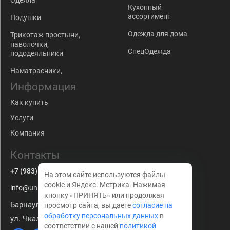
Одеяла
Кухонный
ассортимент
Подушки
Одежда для дома
Трикотаж простыни,
наволочки,
СпецОдежда
пододеяльники
Наматрасники,
Информация
Как купить
Услуги
Компания
Контакты
+7 (983) 179-63-67
На этом сайте используются файлы
cookie и Яндекс. Метрика. Нажимая
info@univkon22.ru
кнопку «ПРИНЯТЬ» или продолжая
Барнаул
просмотр сайта, вы даете
согласие на
обработку персональных данных
в
ул. Чкалова 210
соответствии с нашей
политикой