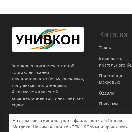
Каталог
Ткань
Комплекты
постельного бе
Унивкон занимается оптовой
торговлей тканей
Полотенца
для постельного белья, одеялами,
махровые
подушками, полотенцами.
А также комплексной
Одеяла
комплектацией гостиниц, детских
Подушки
садов.
Трикотаж
На этом сайте используются файлы cookie и Яндекс.
простыни,
Метрика. Нажимая кнопку «ПРИНЯТЬ» или продолжая
наволочки,