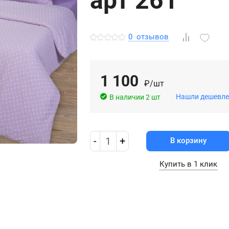
арт 261
0
отзывов
1 100
₽/шт
Нашли дешевле
В наличии 2 шт
-
1
+
В корзину
Купить в 1 клик