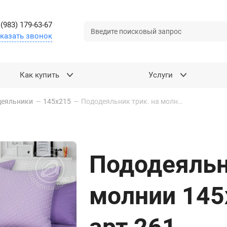
 (983) 179-63-67
казать звонок
Как купить
Услуги
деяльники
—
145х215
—
Пододеяльник трик. на молнии 145х215 одуванчик арт 261
Пододеяльн
молнии 145