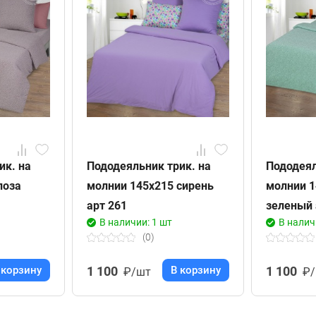
ик. на
Пододеяльник трик. на
Пододеял
лоза
молнии 145х215 сирень
молнии 1
арт 261
зеленый 
В наличии: 1 шт
В налич
(0)
 корзину
1 100
В корзину
1 100
₽/шт
₽