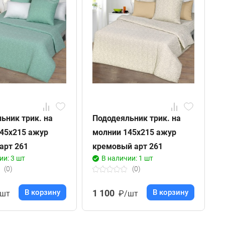
ьник трик. на
Пододеяльник трик. на
П
45х215 ажур
молнии 145х215 ажур
м
арт 261
кремовый арт 261
б
ии: 3 шт
В наличии: 1 шт
(0)
(0)
В корзину
1 100
В корзину
/шт
₽/шт