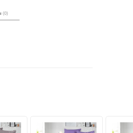
ы
(0)