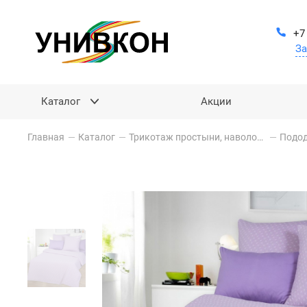
+7
За
Каталог
Акции
Главная
—
Каталог
—
Трикотаж простыни, наволочки, пододеяльники
—
Подо