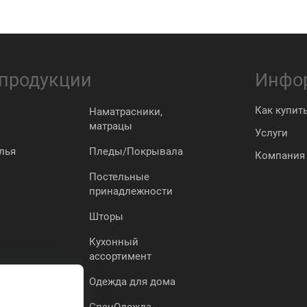
 продукции
Инфо
Как купит
Наматрасники,
матрацы
Услуги
лья
Пледы/Покрывала
Компания
Постельные
принадлежности
Шторы
Кухонный
ассортимент
Одежда для дома
СпецОдежда