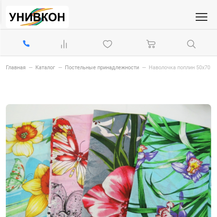
Главная
—
Каталог
—
Постельные принадлежности
—
Наволочка поплин 50х70