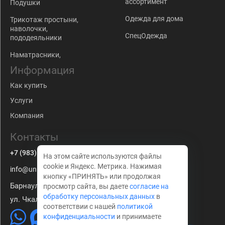
ассортимент
Подушки
Одежда для дома
Трикотаж простыни,
наволочки,
СпецОдежда
пододеяльники
Наматрасники,
Информация
Как купить
Услуги
Компания
Контакты
+7 (983) 179-63-67
На этом сайте используются файлы
cookie и Яндекс. Метрика. Нажимая
info@univkon22.ru
кнопку «ПРИНЯТЬ» или продолжая
Барнаул
просмотр сайта, вы даете
согласие на
обработку персональных данных
в
ул. Чкалова 210
соответствии с нашей
политикой
конфиденциальности
и принимаете