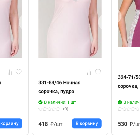
324-71/5
я
331-84/46 Ночная
сорочка,
сорочка, пудра
В наличии: 1 шт
В налич
(0)
 корзину
418
В корзину
530
₽/шт
₽/ш