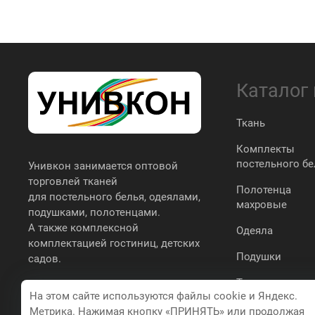
Каталог
Ткань
Комплекты
постельного бе
Унивкон занимается оптовой
торговлей тканей
Полотенца
для постельного белья, одеялами,
махровые
подушками, полотенцами.
А также комплексной
Одеяла
комплектацией гостиниц, детских
Подушки
садов.
Трикотаж
На этом сайте используются файлы cookie и Яндекс.
простыни,
Метрика. Нажимая кнопку «ПРИНЯТЬ» или продолжая
наволочки,