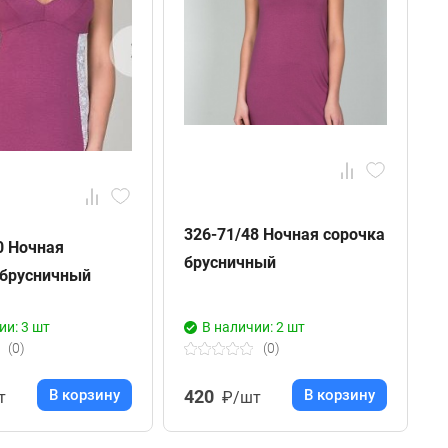
326-71/48 Ночная сорочка
8
0 Ночная
брусничный
с
 брусничный
ии: 3 шт
В наличии: 2 шт
(0)
(0)
В корзину
420
В корзину
т
₽/шт