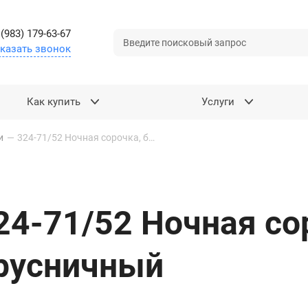
 (983) 179-63-67
казать звонок
Как купить
Услуги
и
—
324-71/52 Ночная сорочка, брусничный
24-71/52 Ночная со
русничный