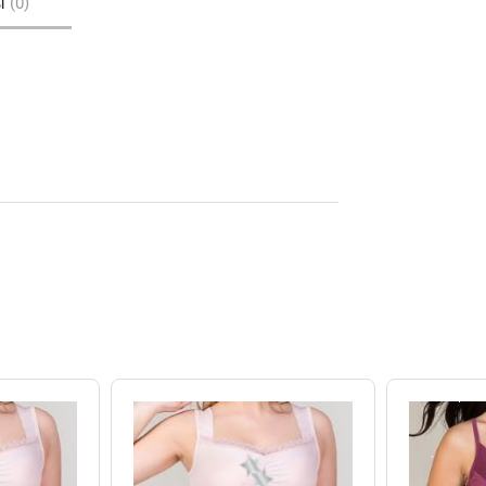
ы
(0)