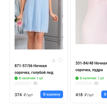
331-84/48 Ночна
871-57/56 Ночная
сорочка, пудра
сорочка, голубой лед
В наличии: 1 шт
В наличии: 1 шт
(0)
(0)
418
В
374
В корзину
₽/шт
₽/шт