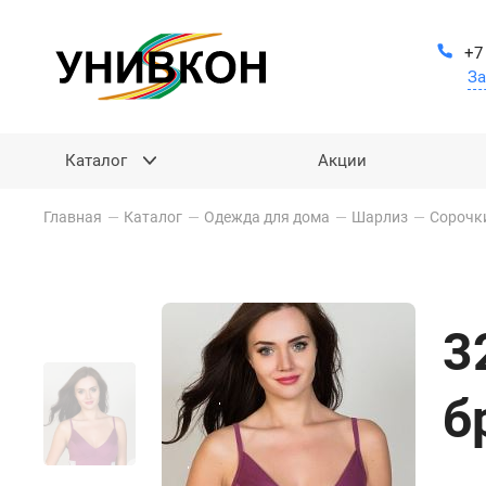
+7
За
Каталог
Акции
Главная
—
Каталог
—
Одежда для дома
—
Шарлиз
—
Сорочк
3
б